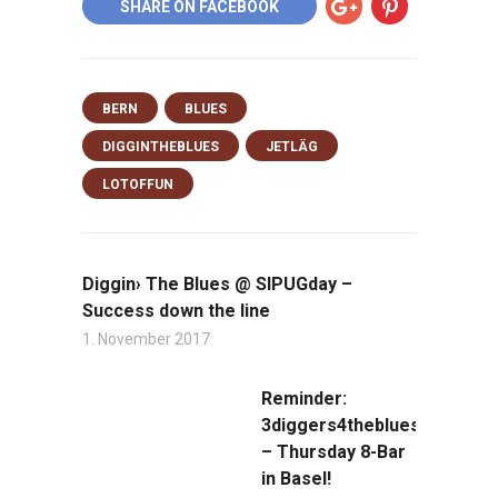
SHARE ON FACEBOOK
BERN
BLUES
DIGGINTHEBLUES
JETLÄG
LOTOFFUN
Diggin› The Blues @ SIPUGday –
Success down the line
1. November 2017
Reminder:
3diggers4theblues
– Thursday 8-Bar
in Basel!