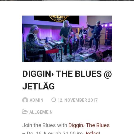
DIGGIN› THE BLUES @
JETLÄG
ADMIN
12. NOVEMBER 2017
ALLGEMEIN
Join the Blues with
Diggin› The Blues
– Do. 16. Nov. ab 21.00 im
Jetläg
!