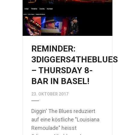
REMINDER:
3DIGGERS4THEBLUES
– THURSDAY 8-
BAR IN BASEL!
23. OKTOBER 2017
Diggin' The Blues reduziert
auf eine köstliche "Louisiana
Remoulade" heisst