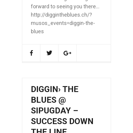
forward to seeing you there...
http://diggintheblues.ch/?
musos_events=diggin-the-
blues
DIGGIN› THE
BLUES @
SIPUGDAY –
SUCCESS DOWN
THE LINE