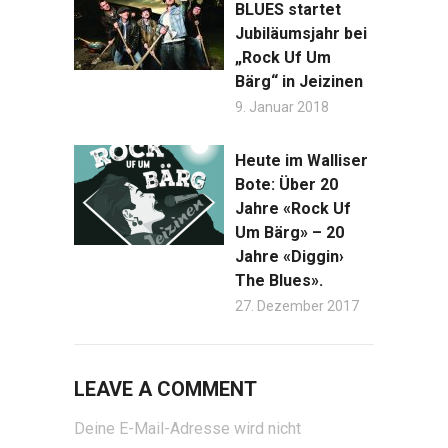
BLUES startet
Jubiläumsjahr bei
„Rock Uf Um
Bärg“ in Jeizinen
9. Januar 2018
Heute im Walliser
Bote: Über 20
Jahre «Rock Uf
Um Bärg» – 20
Jahre «Diggin›
The Blues».
27. Dezember 2017
LEAVE A COMMENT
Deine E-Mail-Adresse wird nicht