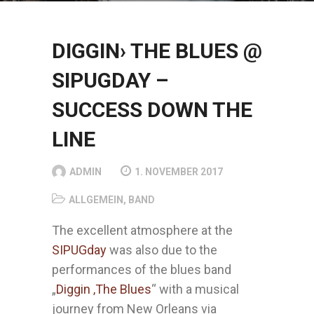
DIGGIN› THE BLUES @
SIPUGDAY –
SUCCESS DOWN THE
LINE
ADMIN
1. NOVEMBER 2017
ALLGEMEIN
,
BAND
The excellent atmosphere at the
SIPUGday
was also due to the
performances of the blues band
„
Diggin ‚The Blues
“ with a musical
journey from New Orleans via